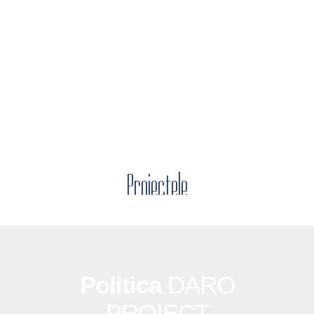
Proiectele
noastre
Politica
DARO
PROIECT